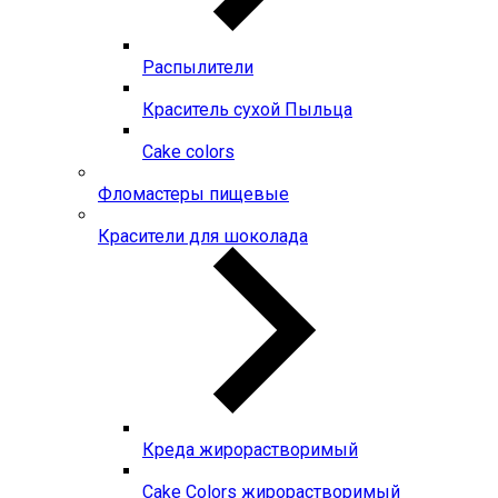
Распылители
Краситель сухой Пыльца
Сake colors
Фломастеры пищевые
Красители для шоколада
Креда жирорастворимый
Сake Colors жирорастворимый