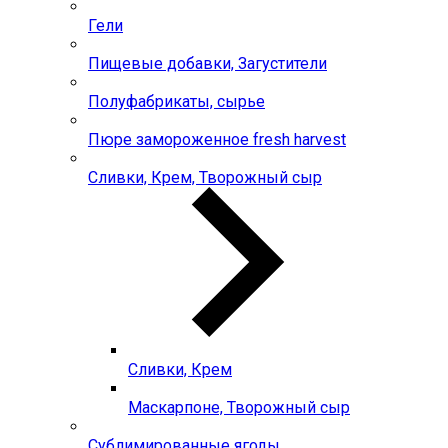
Гели
Пищевые добавки, Загустители
Полуфабрикаты, сырье
Пюре замороженное fresh harvest
Сливки, Крем, Творожный сыр
Сливки, Крем
Маскарпоне, Творожный сыр
Сублимированные ягоды