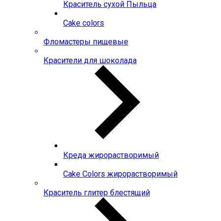
Краситель сухой Пыльца
Сake colors
Фломастеры пищевые
Красители для шоколада
Креда жирорастворимый
Сake Colors жирорастворимый
Краситель глитер блестящий