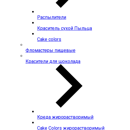
Распылители
Краситель сухой Пыльца
Сake colors
Фломастеры пищевые
Красители для шоколада
Креда жирорастворимый
Сake Colors жирорастворимый