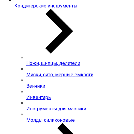
Кондитерские инструменты
Ножи, щипцы, делители
Миски, сито, мерные емкости
Венчики
Инвентарь
Инструменты для мастики
Молды силиконовые