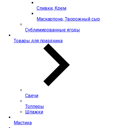
Сливки, Крем
Маскарпоне, Творожный сыр
Сублимированные ягоды
Товары для праздника
Свечи
Топперы
Шпажки
Мастика