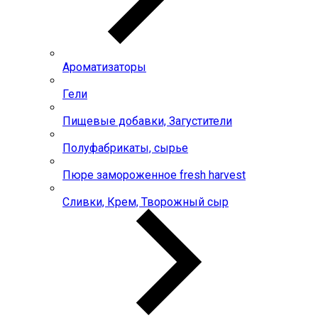
Ароматизаторы
Гели
Пищевые добавки, Загустители
Полуфабрикаты, сырье
Пюре замороженное fresh harvest
Сливки, Крем, Творожный сыр