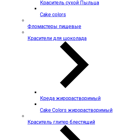
Краситель сухой Пыльца
Сake colors
Фломастеры пищевые
Красители для шоколада
Креда жирорастворимый
Сake Colors жирорастворимый
Краситель глитер блестящий