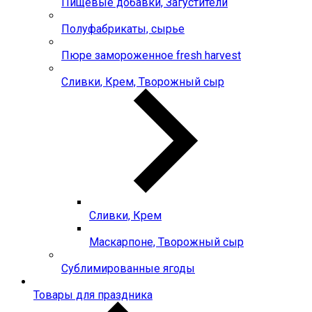
Пищевые добавки, Загустители
Полуфабрикаты, сырье
Пюре замороженное fresh harvest
Сливки, Крем, Творожный сыр
Сливки, Крем
Маскарпоне, Творожный сыр
Сублимированные ягоды
Товары для праздника