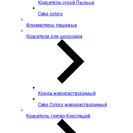
Краситель сухой Пыльца
Сake colors
Фломастеры пищевые
Красители для шоколада
Креда жирорастворимый
Сake Colors жирорастворимый
Краситель глитер блестящий