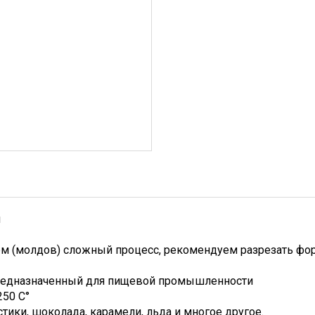
м
м (молдов) сложный процесс, рекомендуем разрезать фо
редназначенный для пищевой промышленности
250 С°
тики, шоколада, карамели, льда и многое другое.