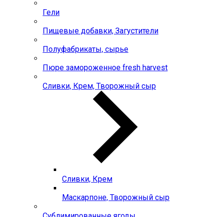
Гели
Пищевые добавки, Загустители
Полуфабрикаты, сырье
Пюре замороженное fresh harvest
Сливки, Крем, Творожный сыр
Сливки, Крем
Маскарпоне, Творожный сыр
Сублимированные ягоды